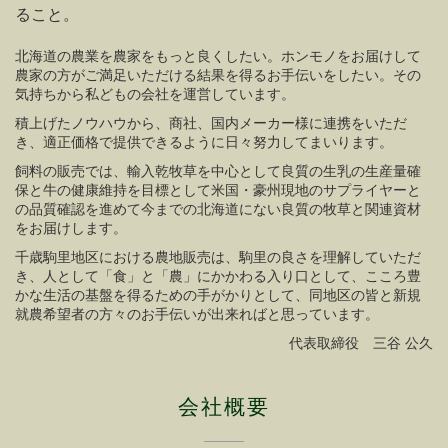
ること。
北海道の農業を農家をもっと良くしたい。ホンモノをお届けして
農家の方がご満足いただける結果を得るお手伝いをしたい。その
気持ちから私どもの会社を運営しています。
積上げたノウハウから、商社、国内メーカー様に連携をいただ
き、適正価格で提供できるように日々努力してまいります。
飼料の販売では、輸入乾牧草を中心として良質の生乳の生産量確
保と牛の健康維持を目標として米国・豪州現地のサプライヤーと
の品質確認を進めて今までの北海道にない良質の牧草と関連資材
をお届けします。
千歳駒里地区における農地販売は、駒里の良さを理解していただ
き、人として「食」と「農」にかかわる入り口として、こころ豊
かな生活の基盤を得るための手がかりとして、同地区の皆と新規
就農希望者の方々のお手伝いが出来ればと思っています。
代表取締役 三谷 公久
会社概要