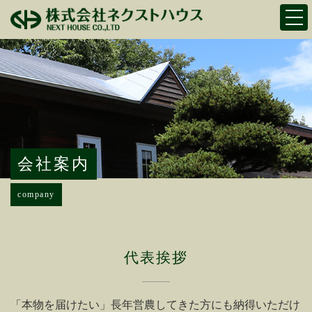
Togg
navi
会社案内
company
代表挨拶
「本物を届けたい」長年営農してきた方にも納得いただけ